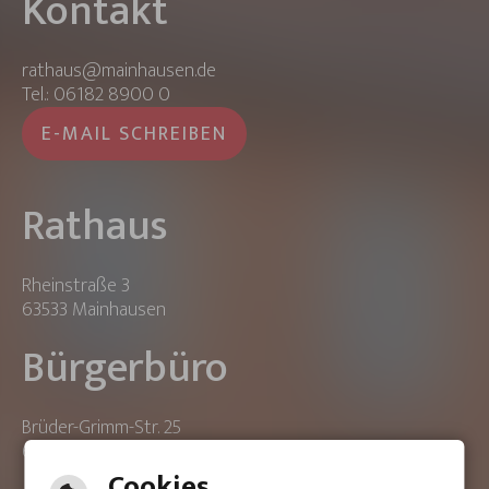
Kontakt
rathaus@mainhausen.de
Tel.: 06182 8900 0
E-MAIL SCHREIBEN
Rathaus
Rheinstraße 3
63533 Mainhausen
Bürgerbüro
Brüder-Grimm-Str. 25
63533 Mainhausen
Cookies