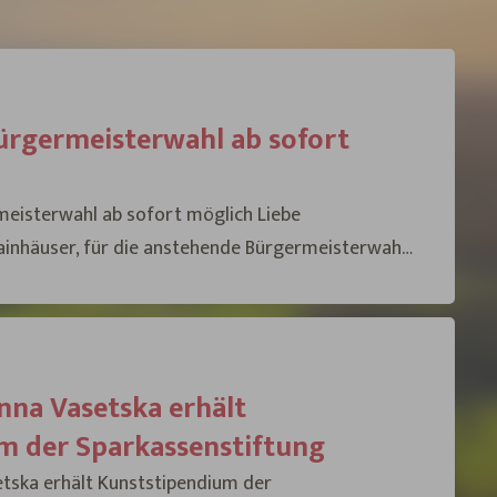
ürgermeisterwahl ab sofort
rmeisterwahl ab sofort möglich Liebe
inhäuser, für die anstehende Bürgermeisterwahl
hlunterlagen ab sofort ganz bequem online
noch ein weiterer wichtiger Punkt:
nna Vasetska erhält
m der Sparkassenstiftung
tska erhält Kunststipendium der