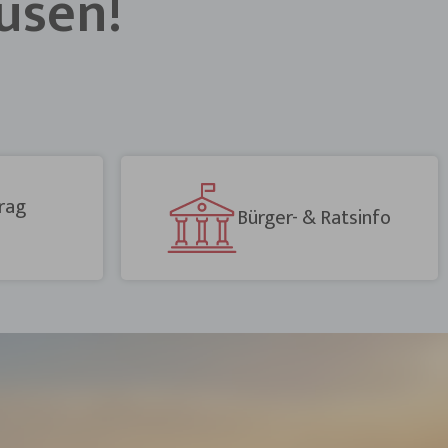
usen!
rag
Bürger- & Ratsinfo