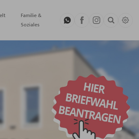
elt
Familie &
Soziales