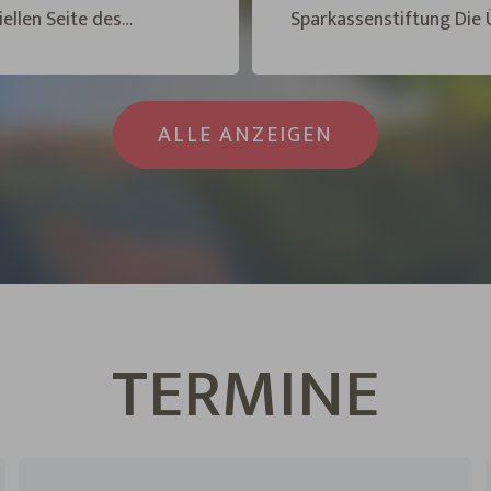
ellen Seite des
Sparkassenstiftung Die
 und Geologie (HLNUG)
Dienstag, 23. Juni 2026,
r gestrigen Prüfung
Sparkasse in Seligensta
ALLE ANZEIGEN
TERMINE