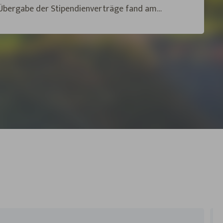
 Übergabe der Stipendienverträge fand am
 um 17.30 Uhr im Casino der Hauptstelle der
dt statt.