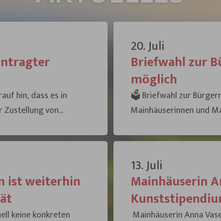
20. Juli
antragter
Briefwahl zur B
möglich
uf hin, dass es in
🗳️ Briefwahl zur Bürge
r Zustellung von
Mainhäuserinnen und Ma
fache Stimmabgabe ist
können Sie Ihre Briefwa
beantragen. ✅ Außerdem 
13. Juli
n ist weiterhin
Mainhäuserin A
tät
Kunststipendiu
ell keine konkreten
Mainhäuserin Anna Vase