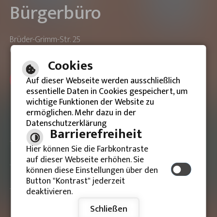
Bürgerbüro
Brüder-Grimm-Str. 25
63533 Mainhausen
Cookies
ONLINE-TERMIN BUCHEN
Auf dieser Webseite werden ausschließlich
essentielle Daten in Cookies gespeichert, um
wichtige Funktionen der Website zu
ermöglichen. Mehr dazu in der
Datenschutzerklärung
Barrierefreie Ansicht
Barrierefreiheit
Hier können Sie die Farbkontraste
Impressum
auf dieser Webseite erhöhen. Sie
können diese Einstellungen über den
Datenschutzerklärung
Button "Kontrast" jederzeit
deaktivieren.
Schließen