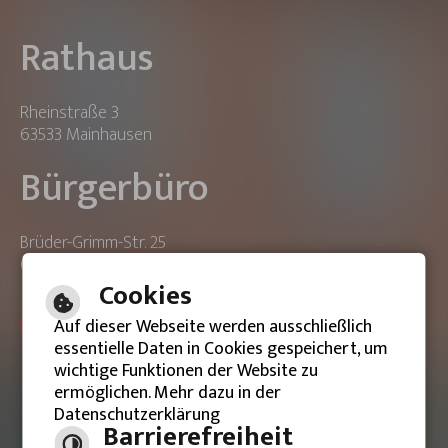
Rathaus
Rheinstraße 3
63533 Mainhausen
Bürgerbüro
Brüder-Grimm-Str. 25
63533 Mainhausen
Cookies
ONLINE-TERMIN BUCHEN
Auf dieser Webseite werden ausschließlich
essentielle Daten in Cookies gespeichert, um
wichtige Funktionen der Website zu
ermöglichen. Mehr dazu in der
Datenschutzerklärung
Barrierefreie Ansicht
Barrierefreiheit