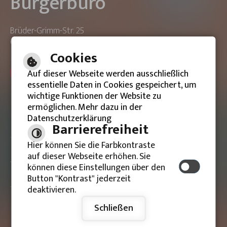
Bürgerbüro
Brüder-Grimm-Str. 25
63533 Mainhausen
Cookies
ONLINE-TERMIN BUCHEN
Auf dieser Webseite werden ausschließlich
essentielle Daten in Cookies gespeichert, um
wichtige Funktionen der Website zu
ermöglichen. Mehr dazu in der
Datenschutzerklärung
Barrierefreie Ansicht
Barrierefreiheit
Hier können Sie die Farbkontraste
Impressum
auf dieser Webseite erhöhen. Sie
können diese Einstellungen über den
Datenschutzerklärung
Button "Kontrast" jederzeit
deaktivieren.
Schließen