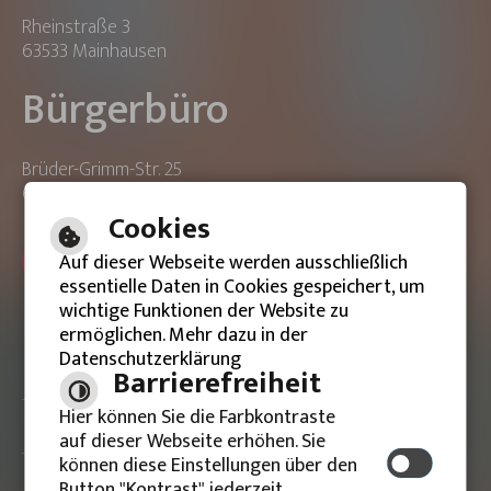
Rheinstraße 3
63533 Mainhausen
Bürgerbüro
Brüder-Grimm-Str. 25
63533 Mainhausen
Cookies
ONLINE-TERMIN BUCHEN
Auf dieser Webseite werden ausschließlich
essentielle Daten in Cookies gespeichert, um
wichtige Funktionen der Website zu
ermöglichen. Mehr dazu in der
Datenschutzerklärung
Barrierefreie Ansicht
Barrierefreiheit
Hier können Sie die Farbkontraste
Impressum
auf dieser Webseite erhöhen. Sie
können diese Einstellungen über den
Datenschutzerklärung
Button "Kontrast" jederzeit