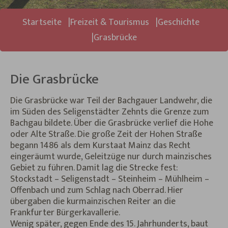
Sie sind hier:
Startseite
Freizeit & Tourismus
Geschichte
Grasbrücke
Die Grasbrücke
Die Grasbrücke war Teil der Bachgauer Landwehr, die
im Süden des Seligenstädter Zehnts die Grenze zum
Bachgau bildete. Über die Grasbrücke verlief die Hohe
oder Alte Straße. Die große Zeit der Hohen Straße
begann 1486 als dem Kurstaat Mainz das Recht
eingeräumt wurde, Geleitzüge nur durch mainzisches
Gebiet zu führen. Damit lag die Strecke fest:
Stockstadt – Seligenstadt – Steinheim – Mühlheim –
Offenbach und zum Schlag nach Oberrad. Hier
übergaben die kurmainzischen Reiter an die
Frankfurter Bürgerkavallerie.
Wenig später, gegen Ende des 15. Jahrhunderts, baut