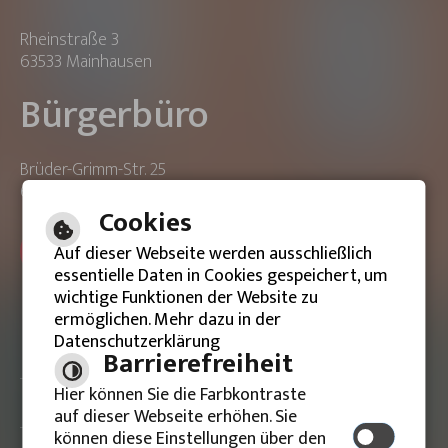
Rheinstraße 3
63533 Mainhausen
Bürgerbüro
Brüder-Grimm-Str. 25
63533 Mainhausen
Cookies
ONLINE-TERMIN BUCHEN
Auf dieser Webseite werden ausschließlich
essentielle Daten in Cookies gespeichert, um
wichtige Funktionen der Website zu
ermöglichen. Mehr dazu in der
Datenschutzerklärung
Barrierefreie Ansicht
Barrierefreiheit
Hier können Sie die Farbkontraste
Impressum
auf dieser Webseite erhöhen. Sie
können diese Einstellungen über den