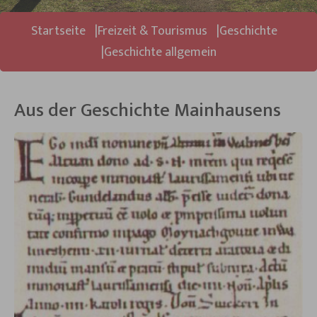
Sie sind hier:
Startseite
Freizeit & Tourismus
Geschichte
Geschichte allgemein
Aus der Geschichte Mainhausens