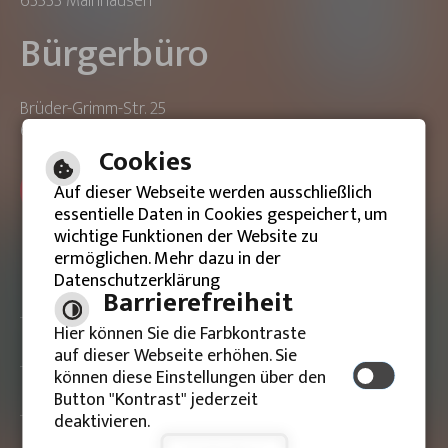
63533 Mainhausen
Bürgerbüro
Brüder-Grimm-Str. 25
63533 Mainhausen
Cookies
ONLINE-TERMIN BUCHEN
Auf dieser Webseite werden ausschließlich
essentielle Daten in Cookies gespeichert, um
wichtige Funktionen der Website zu
ermöglichen. Mehr dazu in der
Datenschutzerklärung
Barrierefreie Ansicht
Barrierefreiheit
Hier können Sie die Farbkontraste
Impressum
auf dieser Webseite erhöhen. Sie
können diese Einstellungen über den
Datenschutzerklärung
Button "Kontrast" jederzeit
deaktivieren.