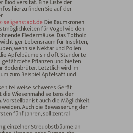
 Biodiversität. Eine Liste der
fos hierzu finden Sie auf der
er
-seligenstadt.de
Die Baumkronen
tmöglichkeiten für Vögel wie den
ohnende Fledermäuse. Das Totholz
 wichtiger Lebensraum für Insekten,
ben, wenn sie Nektar und Pollen
die Apfelbäume sind oft Standorte
d gefährdete Pflanzen und bieten
 Bodenbrüter. Letztlich wird im
 um zum Beispiel Apfelsaft und
esen teilweise schweres Gerät
ant die Wiesenmahd seitens der
 Vorstellbar ist auch die Möglichkeit
 beweiden. Auch die Bewässerung der
sten fünf Jahren, soll zentral
ung einzelner Streuobstbäume an