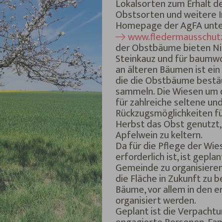
Lokalsorten zum Erhalt der
Obstsorten und weitere In
Homepage der AgFA unt
www.fledermausschutz
der Obstbäume bieten Nis
Steinkauz und für baumw
an älteren Bäumen ist ein
die die Obstbäume bestäu
sammeln. Die Wiesen um 
für zahlreiche seltene un
Rückzugsmöglichkeiten für
Herbst das Obst genutzt,
Apfelwein zu keltern.
Da für die Pflege der Wi
erforderlich ist, ist gepl
Gemeinde zu organisieren.
die Fläche in Zukunft zu
Bäume, vor allem in den er
organisiert werden.
Geplant ist die Verpacht