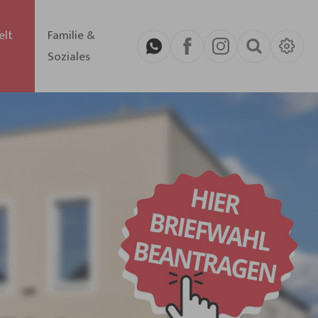
elt
Familie &
Soziales