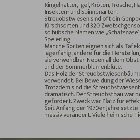
Ringelnatter, Igel, Kröten, Frösche
Insekten- und Spinnenarten.
Streuobstwiesen sind oft ein Genpoo
Kirschsorten und 320 Zwetschgensor
so hübsche Namen wie „Schafsnase“, 
Speierling.
Manche Sorten eignen sich als Tafelo
lagerfähig, andere für die Herstel
sie verwendbar. Neben all dem Obst 
und der Sommerblumenblüte.
Das Holz der Streuobstwiesenbäume 
verwendet. Bei Beweidung der Wiesen
Trotzdem sind die Streuobstwiesenb
dramatisch. Der Streuobstbau war b
gefördert. Zweck war Platz für effe
Seit Anfang der 1970er Jahre setzte
massiv verändert. Viele heimische Ti