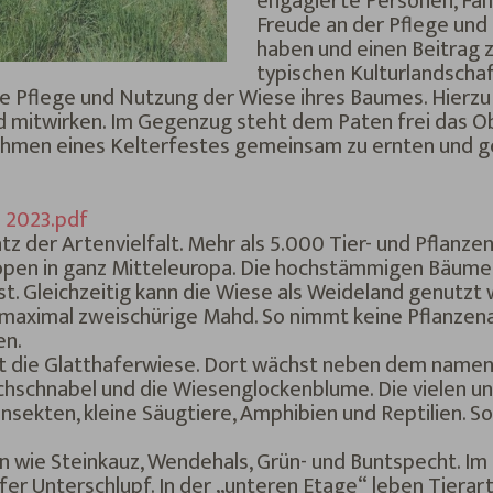
engagierte Personen, Fami
Freude an der Pflege un
haben und einen Beitrag z
typischen Kulturlandschaft
e Pflege und Nutzung der Wiese ihres Baumes. Hierzu 
 mitwirken. Im Gegenzug steht dem Paten frei das Ob
 Rahmen eines Kelterfestes gemeinsam zu ernten und g
 2023.pdf
 der Artenvielfalt. Mehr als 5.000 Tier- und Pflanze
pen in ganz Mitteleuropa. Die hochstämmigen Bäume, 
st. Gleichzeitig kann die Wiese als Weideland genutzt
maximal zweischürige Mahd. So nimmt keine Pflanzena
en.
ist die Glatthaferwiese. Dort wächst neben dem name
hschnabel und die Wiesenglockenblume. Die vielen un
nsekten, kleine Säugtiere, Amphibien und Reptilien. So 
en wie Steinkauz, Wendehals, Grün- und Buntspecht. I
er Unterschlupf. In der „unteren Etage“ leben Tierart