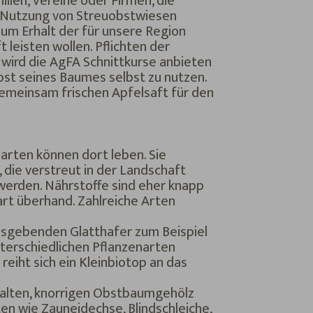
lien, Vereine oder Firmen, die
d Nutzung von Streuobstwiesen
um Erhalt der für unsere Region
 leisten wollen. Pflichten der
wird die AgFA Schnittkurse anbieten
st seines Baumes selbst zu nutzen.
emeinsam frischen Apfelsaft für den
narten können dort leben. Sie
die verstreut in der Landschaft
 werden. Nährstoffe sind eher knapp
rt überhand. Zahlreiche Arten
nsgebenden Glatthafer zum Beispiel
terschiedlichen Pflanzenarten
reiht sich ein Kleinbiotop an das
m alten, knorrigen Obstbaumgehölz
en wie Zauneidechse, Blindschleiche,