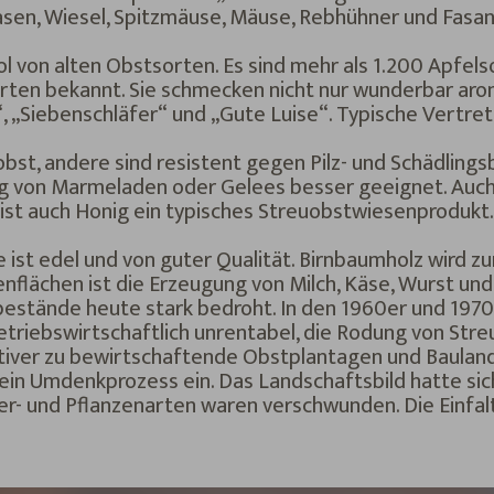
, Hasen, Wiesel, Spitzmäuse, Mäuse, Rebhühner und Fa
l von alten Obstsorten. Es sind mehr als 1.200 Apfels
ten bekannt. Sie schmecken nicht nur wunderbar aro
„Siebenschläfer“ und „Gute Luise“. Typische Vertret
bst, andere sind resistent gegen Pilz- und Schädlings
lung von Marmeladen oder Gelees besser geeignet. Auc
ist auch Honig ein typisches Streuobstwiesenprodukt.
ist edel und von guter Qualität. Birnbaumholz wird z
flächen ist die Erzeugung von Milch, Käse, Wurst und
estände heute stark bedroht. In den 1960er und 1970
etriebswirtschaftlich unrentabel, die Rodung von Str
ktiver zu bewirtschaftende Obstplantagen und Bauland
 ein Umdenkprozess ein. Das Landschaftsbild hatte si
er- und Pflanzenarten waren verschwunden. Die Einfalt 