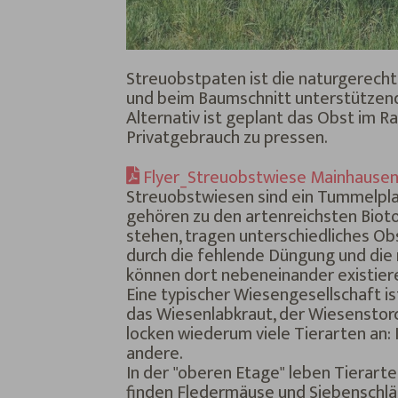
Streuobstpaten ist die naturgerecht
und beim Baumschnitt unterstützend
Alternativ ist geplant das Obst im
Privatgebrauch zu pressen.
Flyer_Streuobstwiese Mainhausen
Streuobstwiesen sind ein Tummelplatz
gehören zu den artenreichsten Bioto
stehen, tragen unterschiedliches Ob
durch die fehlende Düngung und die 
können dort nebeneinander existier
Eine typischer Wiesengesellschaft 
das Wiesenlabkraut, der Wiesenstorc
locken wiederum viele Tierarten an: I
andere.
In der "oberen Etage" leben Tierart
finden Fledermäuse und Siebenschläf