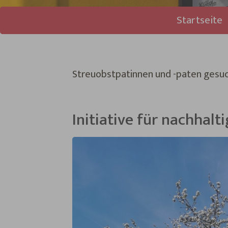
Sie sind hier:
Startseite
Streuobstpatinnen und -paten gesuc
Initiative für nachhal