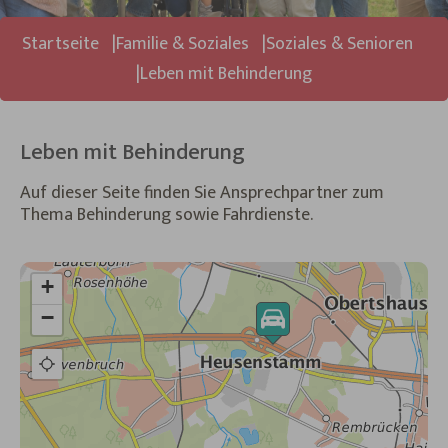
Sie sind hier:
Startseite
Familie & Soziales
Soziales & Senioren
Leben mit Behinderung
Leben mit Behinderung
Auf dieser Seite finden Sie Ansprechpartner zum
Thema Behinderung sowie Fahrdienste.