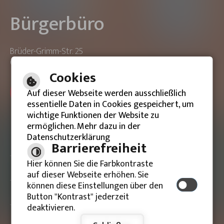
Bürgerbüro
Brüder-Grimm-Str. 25
63533 Mainhausen
Cookies
ONLINE-TERMIN BUCHEN
Auf dieser Webseite werden ausschließlich
essentielle Daten in Cookies gespeichert, um
wichtige Funktionen der Website zu
ermöglichen. Mehr dazu in der
Datenschutzerklärung
Barrierefreie Ansicht
Barrierefreiheit
Hier können Sie die Farbkontraste
Impressum
auf dieser Webseite erhöhen. Sie
können diese Einstellungen über den
Datenschutzerklärung
Button "Kontrast" jederzeit
deaktivieren.