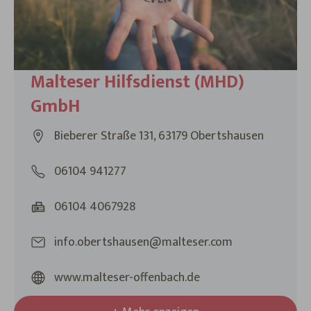
Malteser Hilfsdienst (MHD)
GmbH
Bieberer Straße 131, 63179 Obertshausen
06104 941277
06104 4067928
info.obertshausen@malteser.com
www.malteser-offenbach.de