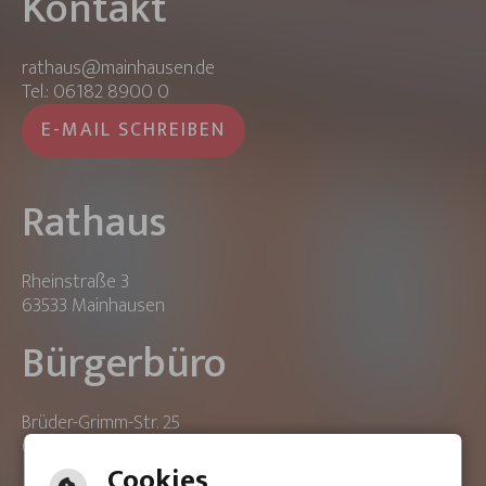
Kontakt
rathaus@mainhausen.de
Tel.: 06182 8900 0
E-MAIL SCHREIBEN
Rathaus
Rheinstraße 3
63533 Mainhausen
Bürgerbüro
Brüder-Grimm-Str. 25
63533 Mainhausen
Cookies