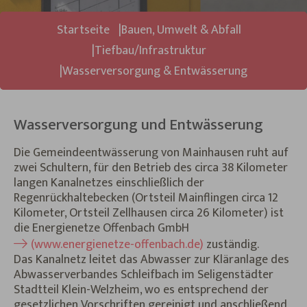
Sie sind hier:
Startseite
Bauen, Umwelt & Abfall
Tiefbau/Infrastruktur
Wasserversorgung & Entwässerung
Wasserversorgung und Entwässerung
Die Gemeindeentwässerung von Mainhausen ruht auf
zwei Schultern, für den Betrieb des circa 38 Kilometer
langen Kanalnetzes einschließlich der
Regenrückhaltebecken (Ortsteil Mainflingen circa 12
Kilometer, Ortsteil Zellhausen circa 26 Kilometer) ist
die Energienetze Offenbach GmbH
(www.energienetze-offenbach.de)
zuständig.
Das Kanalnetz leitet das Abwasser zur Kläranlage des
Abwasserverbandes Schleifbach im Seligenstädter
Stadtteil Klein-Welzheim, wo es entsprechend der
gesetzlichen Vorschriften gereinigt und anschließend