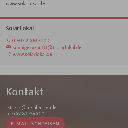
www.solarlokal.de.
SolarLokal
01803 2000 3000
sonnigezukunft(@)solarlokal.de
www.solarlokal.de
Kontakt
rathaus@mainhausen.de
Tel.: 06182 8900 0
E-MAIL SCHREIBEN