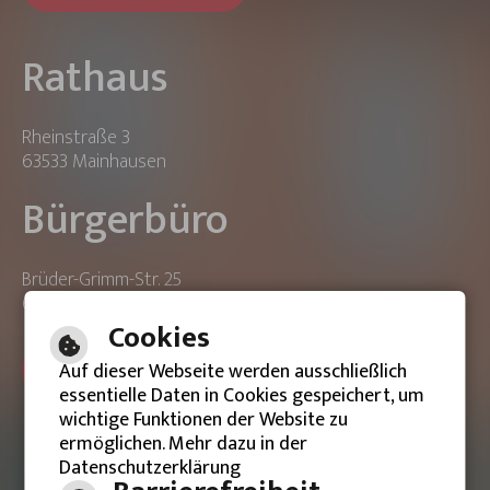
Rathaus
Rheinstraße 3
63533 Mainhausen
Bürgerbüro
Brüder-Grimm-Str. 25
63533 Mainhausen
Cookies
ONLINE-TERMIN BUCHEN
Auf dieser Webseite werden ausschließlich
essentielle Daten in Cookies gespeichert, um
wichtige Funktionen der Website zu
ermöglichen. Mehr dazu in der
Datenschutzerklärung
Barrierefreie Ansicht