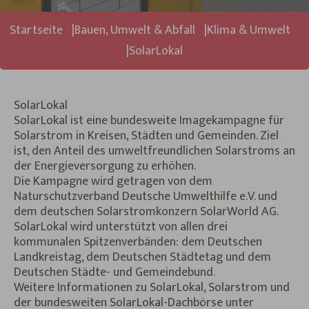
Sie sind hier:
Startseite
Bauen, Umwelt & Abfall
Klima & Umwelt
SolarLokal
SolarLokal
SolarLokal ist eine bundesweite Imagekampagne für
Solarstrom in Kreisen, Städten und Gemeinden. Ziel
ist, den Anteil des umweltfreundlichen Solarstroms an
der Energieversorgung zu erhöhen.
Die Kampagne wird getragen von dem
Naturschutzverband Deutsche Umwelthilfe e.V. und
dem deutschen Solarstromkonzern SolarWorld AG.
SolarLokal wird unterstützt von allen drei
kommunalen Spitzenverbänden: dem Deutschen
Landkreistag, dem Deutschen Städtetag und dem
Deutschen Städte- und Gemeindebund.
Weitere Informationen zu SolarLokal, Solarstrom und
der bundesweiten SolarLokal-Dachbörse unter