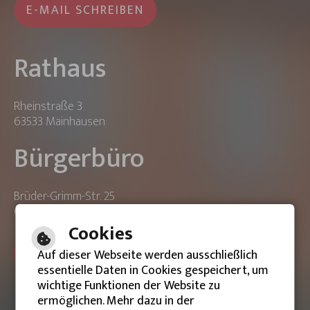
E-MAIL SCHREIBEN
Rathaus
Rheinstraße 3
63533 Mainhausen
Bürgerbüro
Brüder-Grimm-Str. 25
63533 Mainhausen
Cookies
ONLINE-TERMIN BUCHEN
Auf dieser Webseite werden ausschließlich
essentielle Daten in Cookies gespeichert, um
wichtige Funktionen der Website zu
ermöglichen. Mehr dazu in der