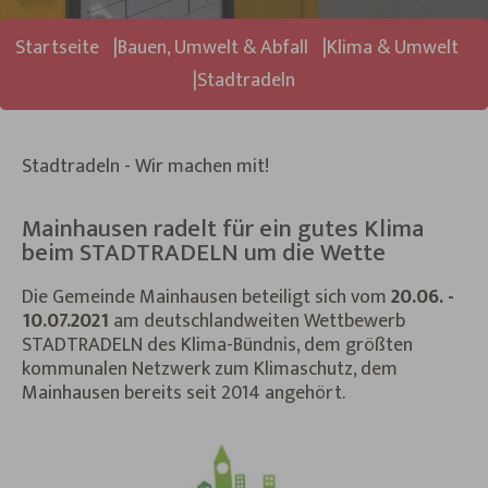
Sie sind hier:
Startseite
Bauen, Umwelt & Abfall
Klima & Umwelt
Stadtradeln
Stadtradeln - Wir machen mit!
Mainhausen radelt für ein gutes Klima
beim STADTRADELN um die Wette
Die Gemeinde Mainhausen beteiligt sich vom
20.06. -
10.07.2021
am deutschlandweiten Wettbewerb
STADTRADELN des Klima-Bündnis, dem größten
kommunalen Netzwerk zum Klimaschutz, dem
Mainhausen bereits seit 2014 angehört.