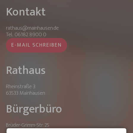
Kontakt
rathaus@mainhausen.de
Tel.: 06182 8900 0
E-MAIL SCHREIBEN
Rathaus
Rheinstraße 3
63533 Mainhausen
Bürgerbüro
Brüder-Grimm-Str. 25
63533 Mainhausen