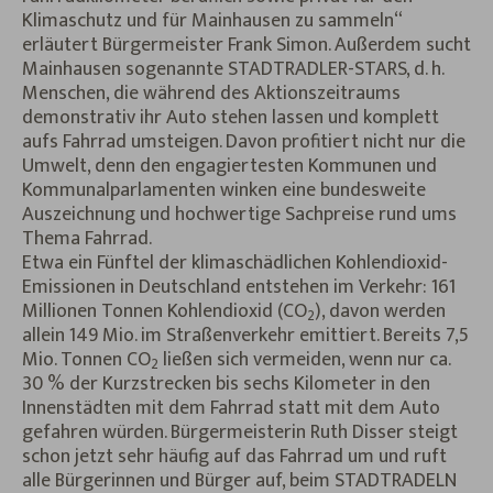
Klimaschutz und für Mainhausen zu sammeln“
erläutert Bürgermeister Frank Simon. Außerdem sucht
Mainhausen sogenannte STADTRADLER-STARS, d. h.
Menschen, die während des Aktionszeitraums
demonstrativ ihr Auto stehen lassen und komplett
aufs Fahrrad umsteigen. Davon profitiert nicht nur die
Umwelt, denn den engagiertesten Kommunen und
Kommunalparlamenten winken eine bundesweite
Auszeichnung und hochwertige Sachpreise rund ums
Thema Fahrrad.
Etwa ein Fünftel der klimaschädlichen Kohlendioxid-
Emissionen in Deutschland entstehen im Verkehr: 161
Millionen Tonnen Kohlendioxid (CO
), davon werden
2
allein 149 Mio. im Straßenverkehr emittiert. Bereits 7,5
Mio. Tonnen CO
ließen sich vermeiden, wenn nur ca.
2
30 % der Kurzstrecken bis sechs Kilometer in den
Innenstädten mit dem Fahrrad statt mit dem Auto
gefahren würden. Bürgermeisterin Ruth Disser steigt
schon jetzt sehr häufig auf das Fahrrad um und ruft
alle Bürgerinnen und Bürger auf, beim STADTRADELN