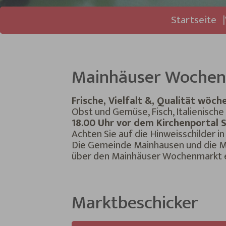
Sie sind hier:
Startseite
Mainhäuser Woche
Frische, Vielfalt &, Qualität wöch
Obst und Gemüse, Fisch, Italienische
18.00 Uhr vor dem Kirchenportal 
Achten Sie auf die Hinweisschilder 
Die Gemeinde Mainhausen und die Ma
über den Mainhäuser Wochenmarkt e
Marktbeschicker