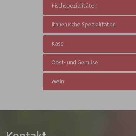
Fischspezialitäten
Italienische Spezialitäten
Käse
Obst- und Gemüse
Wein