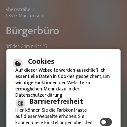
Rheinstraße 3
63533 Mainhausen
Bürgerbüro
Brüder-Grimm-Str. 25
63533 Mainhausen
Cookies
ONLINE-TERMIN BUCHEN
Auf dieser Webseite werden ausschließlich
essentielle Daten in Cookies gespeichert, um
wichtige Funktionen der Website zu
ermöglichen. Mehr dazu in der
Datenschutzerklärung
Barrierefreie Ansicht
Barrierefreiheit
Hier können Sie die Farbkontraste
Impressum
auf dieser Webseite erhöhen. Sie
können diese Einstellungen über den
Datenschutzerklärung