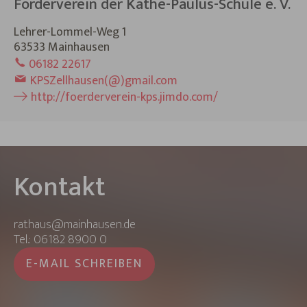
Förderverein der Käthe-Paulus-Schule e. V.
Lehrer-Lommel-Weg 1
63533 Mainhausen
06182 22617
KPSZellhausen(@)gmail.com
http://foerderverein-kps.jimdo.com/
Kontakt
rathaus@mainhausen.de
Tel.: 06182 8900 0
E-MAIL SCHREIBEN