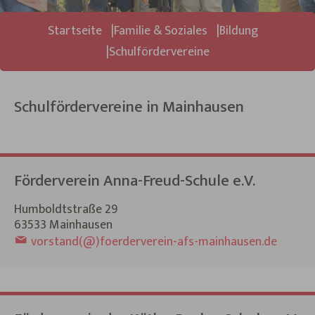
Sie sind hier:
Startseite
Familie & Soziales
Bildung
Schulfördervereine
Schulfördervereine in Mainhausen
Förderverein Anna-Freud-Schule e.V.
Humboldtstraße 29
63533 Mainhausen
vorstand(@)foerderverein-afs-mainhausen.de