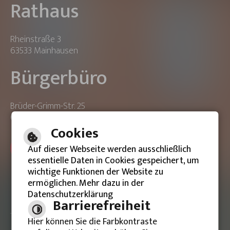
Rathaus
Rheinstraße 3
63533 Mainhausen
Bürgerbüro
Brüder-Grimm-Str. 25
63533 Mainhausen
Cookies
ONLINE-TERMIN BUCHEN
Auf dieser Webseite werden ausschließlich
essentielle Daten in Cookies gespeichert, um
wichtige Funktionen der Website zu
ermöglichen. Mehr dazu in der
Datenschutzerklärung
Barrierefreie Ansicht
Barrierefreiheit
Hier können Sie die Farbkontraste
Impressum