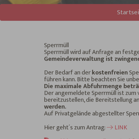
Sie sind hier:
Startse
Sperrmüll
Sperrmüll wird auf Anfrage an fest
Gemeindeverwaltung ist zwingend e
Der Bedarf an der
kostenfreien
Sper
führen kann. Bitte beachten Sie unbe
Die maximale Abfuhrmenge beträg
Der angemeldete Sperrmüll ist zum
bereitzustellen, die Bereitstellung
werden.
Auf Privatgelände abgestellter Spe
Hier geht´s zum Antrag:
LINK