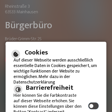
Rheinstraße 3
63533 Mainhausen
Bürgerbüro
Brüder-Grimm-Str. 25
63533 Mainhausen
Cookies
ONLINE-TERMIN BUCHEN
Auf dieser Webseite werden ausschließlich
essentielle Daten in Cookies gespeichert, um
wichtige Funktionen der Website zu
ermöglichen. Mehr dazu in der
Datenschutzerklärung
Barrierefreie Ansicht
Barrierefreiheit
Hier können Sie die Farbkontraste
Impressum
auf dieser Webseite erhöhen. Sie
können diese Einstellungen über den
Datenschutzerklärung
Button "Kontrast" jederzeit