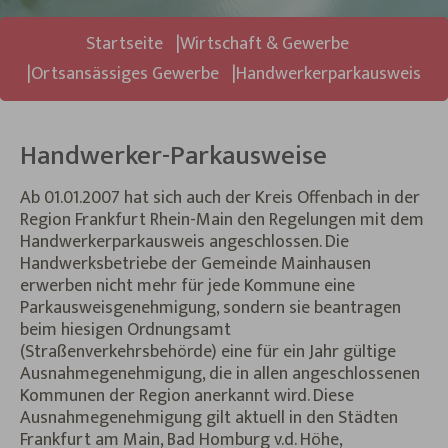
Sie sind hier:
Startseite
Wirtschaft & Gewerbe
Ortsansässiges Gewerbe
Handwerkerparkausweis
Handwerker-Parkausweise
Ab 01.01.2007 hat sich auch der Kreis Offenbach in der
Region Frankfurt Rhein-Main den Regelungen mit dem
Handwerkerparkausweis angeschlossen. Die
Handwerksbetriebe der Gemeinde Mainhausen
erwerben nicht mehr für jede Kommune eine
Parkausweisgenehmigung, sondern sie beantragen
beim hiesigen Ordnungsamt
(Straßenverkehrsbehörde) eine für ein Jahr gültige
Ausnahmegenehmigung, die in allen angeschlossenen
Kommunen der Region anerkannt wird. Diese
Ausnahmegenehmigung gilt aktuell in den Städten
Frankfurt am Main, Bad Homburg v.d. Höhe,