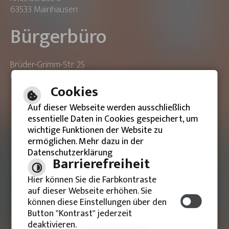
63533 Mainhausen
Bürgerbüro
Brüder-Grimm-Str. 25
63533 Mainhausen
Cookies
ONLINE-TERMIN BUCHEN
Auf dieser Webseite werden ausschließlich
essentielle Daten in Cookies gespeichert, um
wichtige Funktionen der Website zu
ermöglichen. Mehr dazu in der
Datenschutzerklärung
Barrierefreie Ansicht
Barrierefreiheit
Hier können Sie die Farbkontraste
Impressum
auf dieser Webseite erhöhen. Sie
können diese Einstellungen über den
Datenschutzerklärung
Button "Kontrast" jederzeit
deaktivieren.