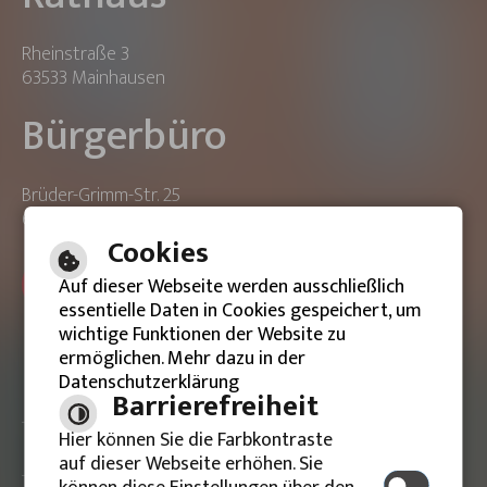
Rheinstraße 3
63533 Mainhausen
Bürgerbüro
Brüder-Grimm-Str. 25
63533 Mainhausen
Cookies
ONLINE-TERMIN BUCHEN
Auf dieser Webseite werden ausschließlich
essentielle Daten in Cookies gespeichert, um
wichtige Funktionen der Website zu
ermöglichen. Mehr dazu in der
Datenschutzerklärung
Barrierefreie Ansicht
Barrierefreiheit
Hier können Sie die Farbkontraste
Impressum
auf dieser Webseite erhöhen. Sie