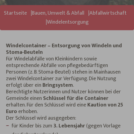
Sie sind hier:
Startseite
Bauen, Umwelt & Abfall
Abfallwirtschaft
Windelentsorgung
Windelcontainer – Entsorgung von Windeln und
Stoma-Beuteln
Für Windelabfälle von Kleinkindern sowie
entsprechende Abfälle von pflegebedürftigen
Personen (z. B. Stoma-Beutel) stehen in Mainhausen
zwei Windelcontainer zur Verfügung. Die Nutzung
erfolgt über ein
Bringsystem
.
Berechtigte Nutzerinnen und Nutzer können bei der
Gemeinde einen
Schlüssel für die Container
erhalten. Für den Schlüssel wird eine
Kaution von 25
Euro
erhoben.
Der Schlüssel wird ausgegeben:
für Kinder bis zum
3. Lebensjahr
(gegen Vorlage