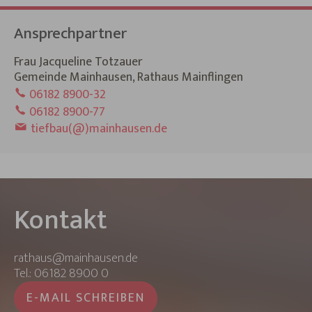
Ansprechpartner
Frau Jacqueline Totzauer
Gemeinde Mainhausen, Rathaus Mainflingen
06182 8900-32
06182 8900-77
tiefbau(@)mainhausen.de
Kontakt
rathaus@mainhausen.de
Tel.: 06182 8900 0
E-MAIL SCHREIBEN