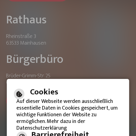
Rathaus
Rheinstraße 3
63533 Mainhausen
Bürgerbüro
Brüder-Grimm-Str. 25
63533 Mainhausen
Cookies
ONLINE-TERMIN BUCHEN
Auf dieser Webseite werden ausschließlich
essentielle Daten in Cookies gespeichert, um
wichtige Funktionen der Website zu
ermöglichen. Mehr dazu in der
Datenschutzerklärung
Barrierefreie Ansicht
Barrierefreiheit