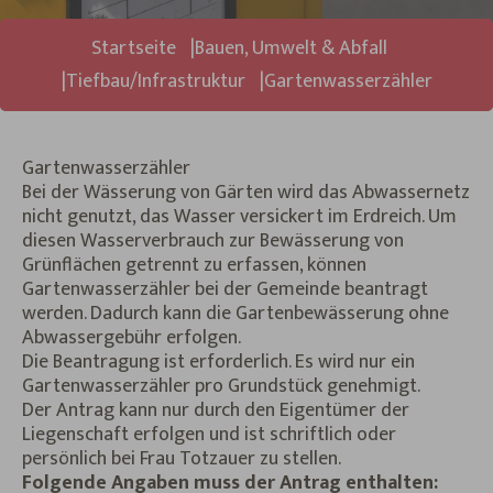
Sie sind hier:
Startseite
Bauen, Umwelt & Abfall
Tiefbau/Infrastruktur
Gartenwasserzähler
Gartenwasserzähler
Bei der Wässerung von Gärten wird das Abwassernetz
nicht genutzt, das Wasser versickert im Erdreich. Um
diesen Wasserverbrauch zur Bewässerung von
Grünflächen getrennt zu erfassen, können
Gartenwasserzähler bei der Gemeinde beantragt
werden. Dadurch kann die Gartenbewässerung ohne
Abwassergebühr erfolgen.
Die Beantragung ist erforderlich. Es wird nur ein
Gartenwasserzähler pro Grundstück genehmigt.
Der Antrag kann nur durch den Eigentümer der
Liegenschaft erfolgen und ist schriftlich oder
persönlich bei Frau Totzauer zu stellen.
Folgende Angaben muss der Antrag enthalten: