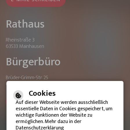
Rathaus
Rheinstraße 3
63533 Mainhausen
Bürgerbüro
Brüder-Grimm-Str. 25
63533 Mainhausen
Cookies
ONLINE-TERMIN BUCHEN
Auf dieser Webseite werden ausschließlich
essentielle Daten in Cookies gespeichert, um
wichtige Funktionen der Website zu
ermöglichen. Mehr dazu in der
Datenschutzerklärung