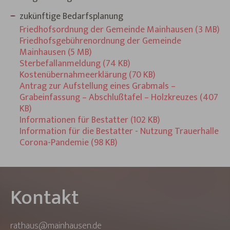
zukünftige Bedarfsplanung
Friedhofsordnung der Gemeinde Mainhausen (3 MB)
Friedhofsgebührenordnung der Gemeinde
Mainhausen (5 MB)
Sterbefallanmeldung (74 KB)
Kostenübernahmeerklärung (70 KB)
Antrag zur Aufstellung eines Grabmals –
Grabeinfassung – Abschlußtafel – Holzkreuzes (407
KB)
Informationen für Bestatter (102 KB)
Information für die Bestatter - Nutzung Trauerhalle
Corona-Pandemie (98 KB)
Kontakt
rathaus@mainhausen.de