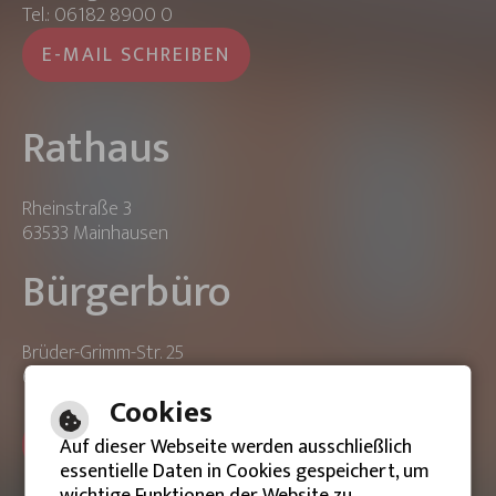
Tel.: 06182 8900 0
E-MAIL SCHREIBEN
Rathaus
Rheinstraße 3
63533 Mainhausen
Bürgerbüro
Brüder-Grimm-Str. 25
63533 Mainhausen
Cookies
ONLINE-TERMIN BUCHEN
Auf dieser Webseite werden ausschließlich
essentielle Daten in Cookies gespeichert, um
wichtige Funktionen der Website zu