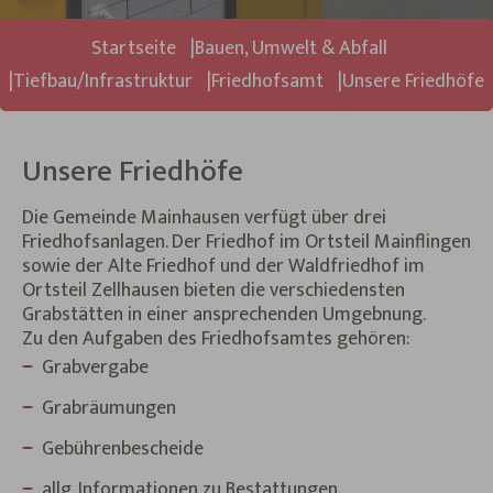
Sie sind hier:
Startseite
Bauen, Umwelt & Abfall
Tiefbau/Infrastruktur
Friedhofsamt
Unsere Friedhöfe
Unsere Friedhöfe
Die Gemeinde Mainhausen verfügt über drei
Friedhofsanlagen. Der Friedhof im Ortsteil Mainflingen
sowie der Alte Friedhof und der Waldfriedhof im
Ortsteil Zellhausen bieten die verschiedensten
Grabstätten in einer ansprechenden Umgebnung.
Zu den Aufgaben des Friedhofsamtes gehören:
Grabvergabe
Grabräumungen
Gebührenbescheide
allg. Informationen zu Bestattungen