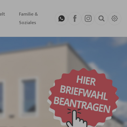
elt
Familie &
Soziales