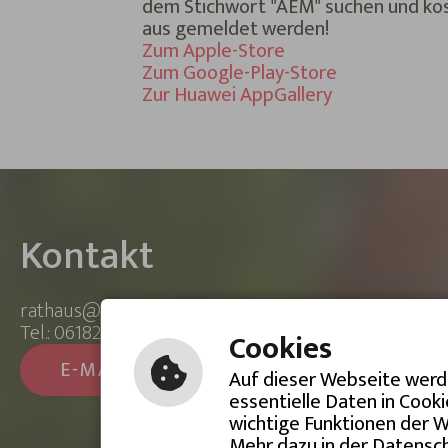
dem Stichwort "AEM" suchen und ko
aus gemeldet werden!
Zum Apple-Store
Zum Google-Play-Store
Zur Huawei AppGallery
Kontakt
rathaus@mainhausen.de
Tel.: 06182 8900 0
Cookies
E-MAIL SCHREIBEN
Auf dieser Webseite werde
essentielle Daten in Cook
wichtige Funktionen der W
Mehr dazu in der Datensc