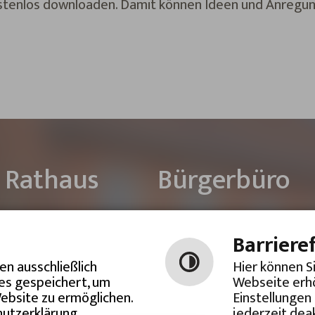
stenlos downloaden. Damit können Ideen und Anregun
Rathaus
Bürgerbüro
Rheinstraße 3
Brüder-Grimm-Str. 25
63533 Mainhausen
63533 Mainhausen
Barriere
n ausschließlich
Hier können S
ies gespeichert, um
Webseite erhö
ONLINE-TERMIN BUCHEN
ebsite zu ermöglichen.
Einstellungen
hutzerklärung
jederzeit deak