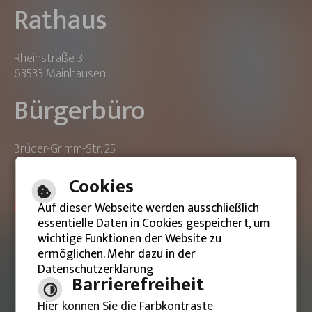
Rathaus
Rheinstraße 3
63533 Mainhausen
Bürgerbüro
Brüder-Grimm-Str. 25
63533 Mainhausen
Cookies
ONLINE-TERMIN BUCHEN
Auf dieser Webseite werden ausschließlich
essentielle Daten in Cookies gespeichert, um
wichtige Funktionen der Website zu
ermöglichen. Mehr dazu in der
Datenschutzerklärung
Barrierefreie Ansicht
Barrierefreiheit
Hier können Sie die Farbkontraste
Impressum