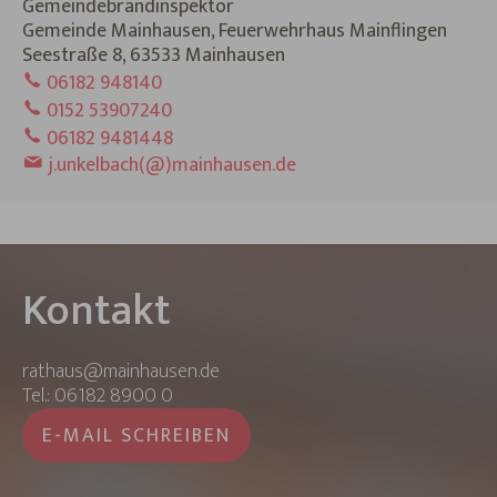
Gemeindebrandinspektor
Gemeinde Mainhausen, Feuerwehrhaus Mainflingen
Seestraße 8, 63533 Mainhausen
06182 948140
0152 53907240
06182 9481448
j.unkelbach(@)mainhausen.de
Kontakt
rathaus@mainhausen.de
Tel.: 06182 8900 0
E-MAIL SCHREIBEN