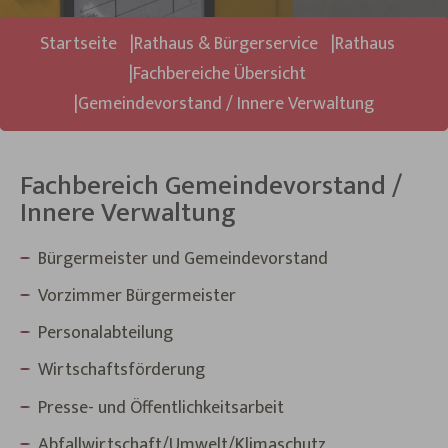
Sie sind hier:
Startseite
Rathaus & Bürgerservice
Rathaus
Fachbereiche Übersicht
Gemeindevorstand / Innere Verwaltung
Fachbereich Gemeindevorstand /
Innere Verwaltung
Bürgermeister und Gemeindevorstand
Vorzimmer Bürgermeister
Personalabteilung
Wirtschaftsförderung
Presse- und Öffentlichkeitsarbeit
Abfallwirtschaft/Umwelt/Klimaschutz